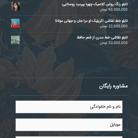
تابلو رنگ روغن کلاسیک چهره پیرمرد روستایی
92,000,000
تومان
تابلو خط نقاشی اکریلیک تو مرا جان و جهانی مولانا
22,000,000
تومان
تابلو نقاشی خط مدرن از شعر حافظ
53,000,000
تومان
مشاوره رایگان
نام
و
نام
خانوادگی
موبایل
*
*