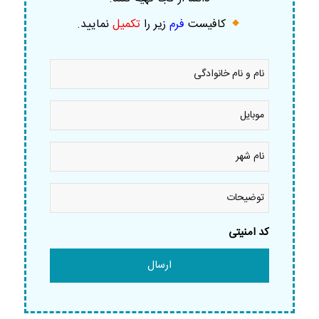
کافیست
فرم
زیر را
تکمیل
نمایید
.
نام
و
نام
خانوادگی
موبایل
*
*
نام
شهر
*
توضیحات
کد امنیتی