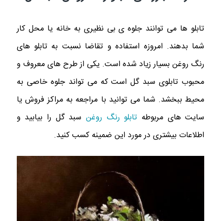
تابلو ها مى توانند جلوه ى بى نظيرى به خانه يا محل كار
شما بدهند. امروزه استفاده و تقاضا نسبت به تابلو هاى
رنگ روغن بسيار زياد شده است. يكى از طرح هاى معروف و
محبوب تابلوى سبد گل است كه مى تواند جلوه خاصى به
محيط ببخشد. شما مى توانيد با مراجعه به مراكز فروش يا
سايت هاى مربوطه
تابلو رنگ روغن
سبد گل را بيابيد و
اطلاعات بيشترى در مورد اين ضمينه كسب كنيد.