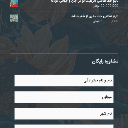
تابلو خط نقاشی اکریلیک تو مرا جان و جهانی مولانا
22,000,000
تومان
تابلو نقاشی خط مدرن از شعر حافظ
53,000,000
تومان
مشاوره رایگان
نام
و
نام
خانوادگی
موبایل
*
*
نام
شهر
*
توضیحات