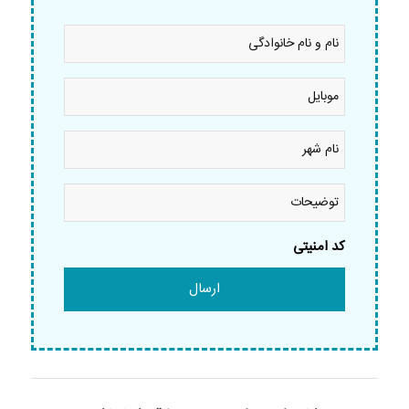
نام
و
نام
خانوادگی
موبایل
*
*
نام
شهر
*
توضیحات
کد امنیتی