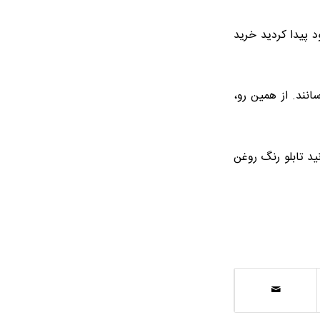
د پیدا کردید خرید
انند. از همین رو،
ید تابلو رنگ روغن