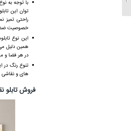
با توجه به نوع
روغن طرح منظره
توان این تابلو
راحتی تمیز نم
خصوصیت ضد آب
این نوع تابلو
همین دلیل می ‌
در هر فضا و مح
تنوع رنگ در ای
های و نقاشی ها
فروش تابلو ن