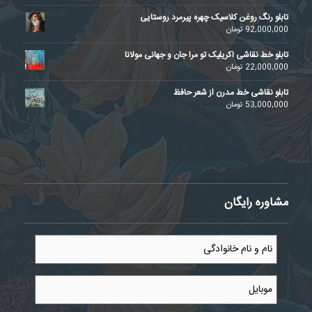
تابلو رنگ روغن کلاسیک چهره پیرمرد روستایی
92,000,000
تومان
تابلو خط نقاشی اکریلیک تو مرا جان و جهانی مولانا
22,000,000
تومان
تابلو نقاشی خط مدرن از شعر حافظ
53,000,000
تومان
مشاوره رایگان
نام
و
نام
خانوادگی
موبایل
*
*