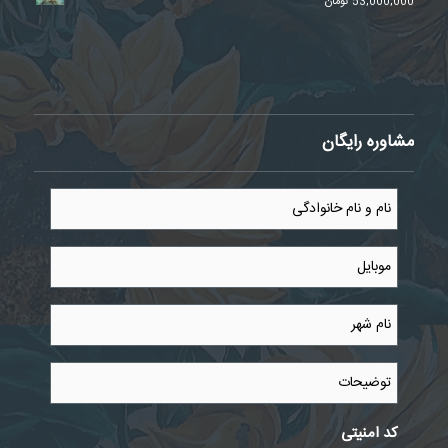
53,000,000
تومان
مشاوره رایگان
نام
و
نام
خانوادگی
موبایل
*
*
نام
شهر
*
توضیحات
کد امنیتی