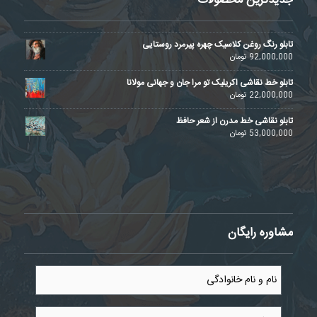
جدیدترین محصولات
تابلو رنگ روغن کلاسیک چهره پیرمرد روستایی
92,000,000
تومان
تابلو خط نقاشی اکریلیک تو مرا جان و جهانی مولانا
22,000,000
تومان
تابلو نقاشی خط مدرن از شعر حافظ
53,000,000
تومان
مشاوره رایگان
نام
و
نام
خانوادگی
موبایل
*
*