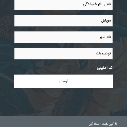
نام
و
نام
خانوادگی
موبایل
*
*
نام
شهر
*
توضیحات
کد امنیتی
© کپی رایت -
مداد آبی