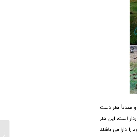
و عمدتاً هنر دست
دار است، این هنر
 را دارا می باشند
فروش ان