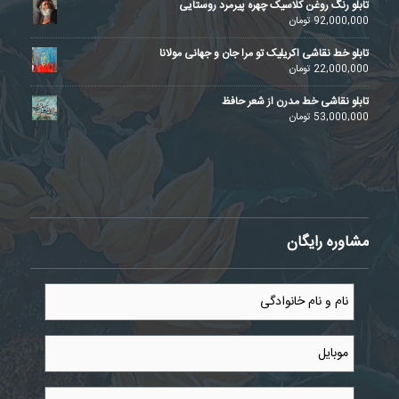
تابلو رنگ روغن کلاسیک چهره پیرمرد روستایی
92,000,000
تومان
تابلو خط نقاشی اکریلیک تو مرا جان و جهانی مولانا
22,000,000
تومان
تابلو نقاشی خط مدرن از شعر حافظ
53,000,000
تومان
مشاوره رایگان
نام
و
نام
خانوادگی
موبایل
*
*
نام