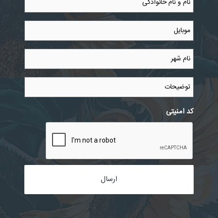
و
نام
خانوادگی
موبایل
*
*
نام
شهر
*
توضیحات
کد امنیتی