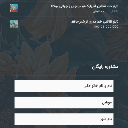
تابلو خط نقاشی اکریلیک تو مرا جان و جهانی مولانا
22,000,000
تومان
تابلو نقاشی خط مدرن از شعر حافظ
53,000,000
تومان
مشاوره رایگان
نام
و
نام
خانوادگی
موبایل
*
*
نام
شهر
*