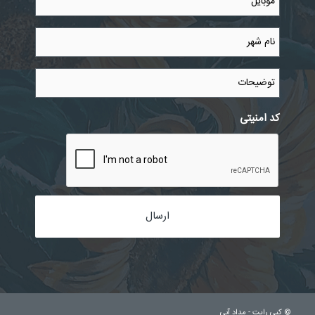
نام
شهر
*
توضیحات
کد امنیتی
© کپی رایت -
مداد آبی