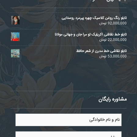
تابلو رنگ روغن کلاسیک چهره پیرمرد روستایی
92,000,000
تومان
تابلو خط نقاشی اکریلیک تو مرا جان و جهانی مولانا
22,000,000
تومان
تابلو نقاشی خط مدرن از شعر حافظ
53,000,000
تومان
مشاوره رایگان
نام
و
نام
خانوادگی
موبایل
*
*