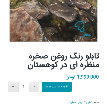
تابلو رنگ روغن صخره
منظره ای در کوهستان
1,999,000
تومان
افزودن به سبد خرید
دسته:
تابلو رنگ روغن منظره