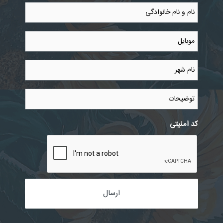
نام
و
نام
خانوادگی
موبایل
*
*
نام
شهر
*
توضیحات
کد امنیتی