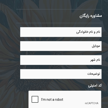
مشاوره رایگان
نام
و
نام
خانوادگی
موبایل
*
*
نام
شهر
*
توضیحات
کد امنیتی