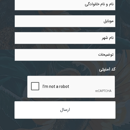
نام
و
نام
خانوادگی
موبایل
*
*
نام
شهر
*
توضیحات
کد امنیتی