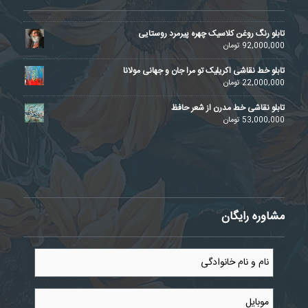
تابلو رنگ روغن کلاسیک چهره پیرمرد روستایی
92,000,000
تومان
تابلو خط نقاشی اکریلیک تو مرا جان و جهانی مولانا
22,000,000
تومان
تابلو نقاشی خط مدرن از شعر حافظ
53,000,000
تومان
مشاوره رایگان
نام
و
نام
خانوادگی
موبایل
*
*