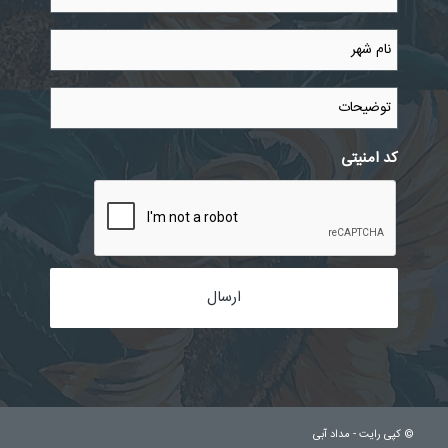
نام
شهر
*
توضیحات
کد امنیتی
© کپی رایت -
مداد آبی