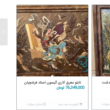
تابلو 
آبی
ر دشت
تابلو معرق کاری گیسون استاد فرشچیان
76,349,000
تومان
زئیات
افزودن به سبد خرید
نمایش جزئیات