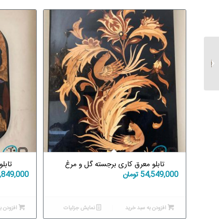
تابلو معرق کاری گیسون
استاد فرشچیان
تابلو معرق کاری برجسته گل و مرغ
تابل
54,549,000
تومان
,849,000
افزودن به سبد خرید
نمایش جزئیات
افزودن ب