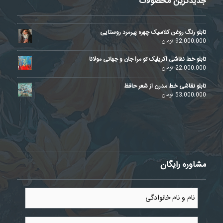
جدیدترین محصولات
تابلو رنگ روغن کلاسیک چهره پیرمرد روستایی
92,000,000
تومان
تابلو خط نقاشی اکریلیک تو مرا جان و جهانی مولانا
22,000,000
تومان
تابلو نقاشی خط مدرن از شعر حافظ
53,000,000
تومان
مشاوره رایگان
نام
و
نام
خانوادگی
موبایل
*
*