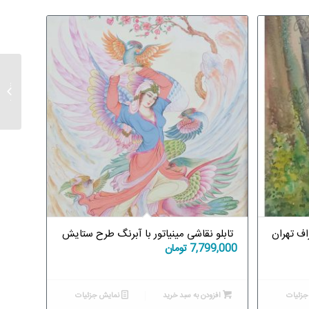
تابلو 
منطقه آ
اف تهران
تابلو نقاشی مینیاتور با آبرنگ طرح ستایش
7,799,000
تومان
زئیات
افزودن به سبد خرید
نمایش جزئیات