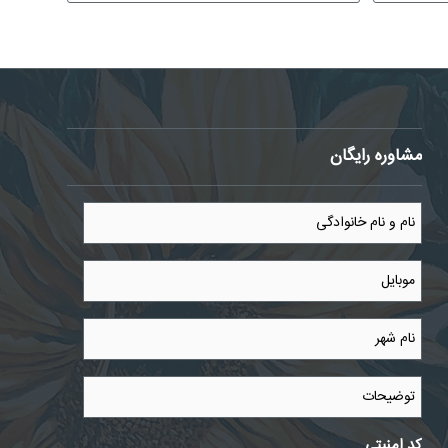
مشاوره رایگان
نام
و
نام
خانوادگی
موبایل
*
*
نام
شهر
*
توضیحات
کد امنیتی