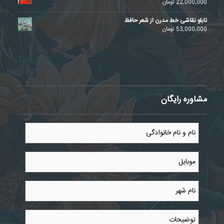
22,000,000
تومان
تابلو نقاشی خط مدرن از شعر حافظ
53,000,000
تومان
مشاوره رایگان
نام
و
نام
خانوادگی
موبایل
*
*
نام
شهر
*
توضیحات