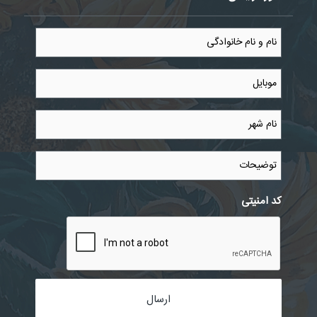
نام
و
نام
خانوادگی
موبایل
*
*
نام
شهر
*
توضیحات
کد امنیتی