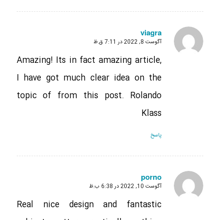
viagra
آگوست 8, 2022 در 7:11 ق.ظ
گفته:
Amazing! Its in fact amazing article,
I have got much clear idea on the
topic of from this post. Rolando
Klass
پاسخ
porno
آگوست 10, 2022 در 6:38 ب.ظ
گفته:
Real nice design and fantastic