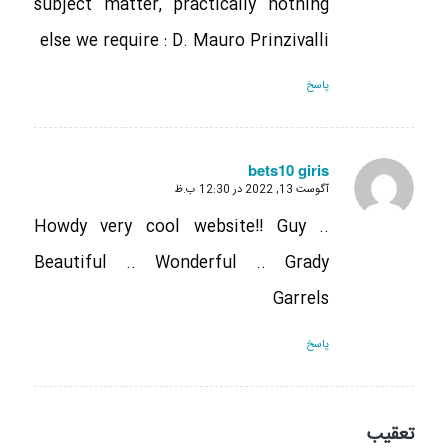
subject matter, practically nothing
else we require : D. Mauro Prinzivalli
پاسخ
bets10 giris
آگوست 13, 2022 در 12:30 ب.ظ
گفته:
Howdy very cool website!! Guy ..
Beautiful .. Wonderful .. Grady
Garrels
پاسخ
تعقیب