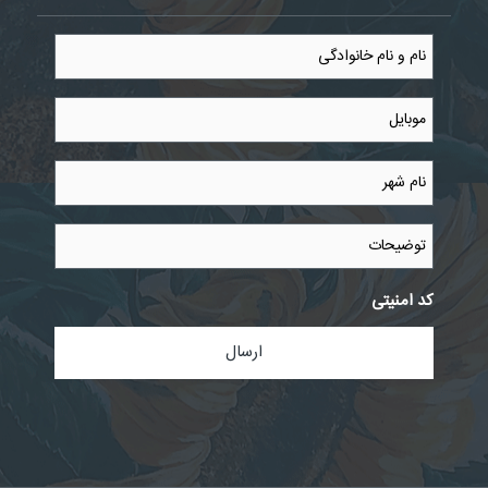
نام
و
نام
خانوادگی
موبایل
*
*
نام
شهر
*
توضیحات
کد امنیتی