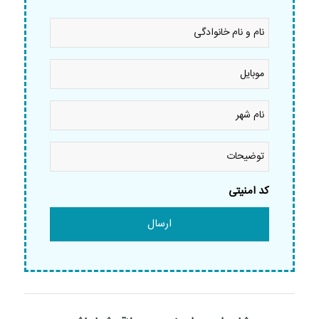
نام
و
نام
خانوادگی
موبایل
*
*
نام
شهر
*
توضیحات
کد امنیتی