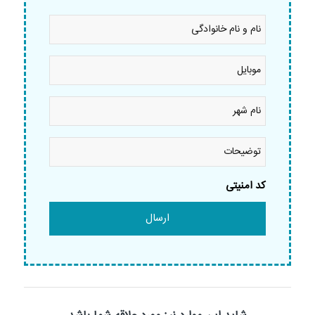
نام
و
نام
خانوادگی
موبایل
*
*
نام
شهر
*
توضیحات
کد امنیتی